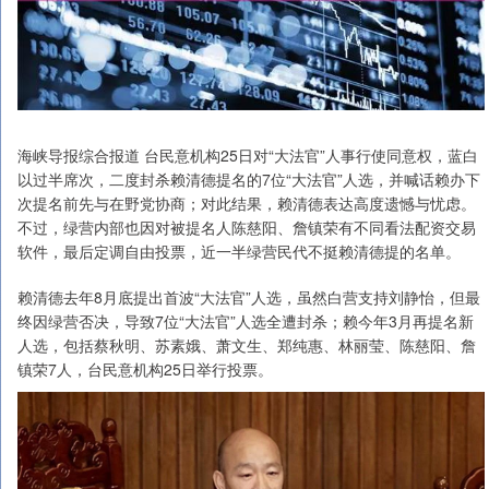
海峡导报综合报道 台民意机构25日对“大法官”人事行使同意权，蓝白
以过半席次，二度封杀赖清德提名的7位“大法官”人选，并喊话赖办下
次提名前先与在野党协商；对此结果，赖清德表达高度遗憾与忧虑。
不过，绿营内部也因对被提名人陈慈阳、詹镇荣有不同看法配资交易
软件，最后定调自由投票，近一半绿营民代不挺赖清德提的名单。
赖清德去年8月底提出首波“大法官”人选，虽然白营支持刘静怡，但最
终因绿营否决，导致7位“大法官”人选全遭封杀；赖今年3月再提名新
人选，包括蔡秋明、苏素娥、萧文生、郑纯惠、林丽莹、陈慈阳、詹
镇荣7人，台民意机构25日举行投票。