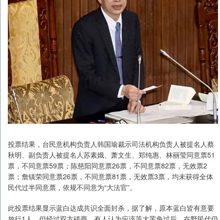
投票结果，台民意机构负责人韩国瑜裁示司法机构负责人被提名人蔡
秋明、副负责人被提名人苏素娥、萧文生、郑纯惠、林丽莹同意票51
票，不同意票59票；陈慈阳同意票26票，不同意票82票，无效票2
票；詹镇荣同意票26票，不同意票81票，无效票3票，均未获得全体
民代过半同意票，依规不同意为“大法官”。
此投票结果显示蓝白达成共识全面封杀，据了解，原本蓝白皆有意要
放行1人，但经过双方磋商，有人认为应该等大罢免过后，在野民代仍