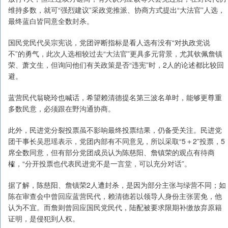
维持多数，就可“强烈建议”采政党推派、协商方式提出“大法官”人选，
最终蓝白皆同意全数封杀。
国民党民代吴宗宪说，党团评断指标是看人选有没有“对执政党说
不”的勇气，此次人选相较过去“大法官”更具多元背景，尤其钦佩詹镇
荣、萧文生，但询问他们有关政策是否“违宪”时，2人的论述都比较回
避。
蓝营民代翁晓玲也喊话，希望赖清德提名第三波名单时，能够更尊重
多数民意，必须跟在野沟通协商。
此外，民进党分裂投票虽不影响最终投票结果，仍备受关注。民进党
团干事长吴思瑶表示，党团内部有不同意见，所以采取“5＋2”投票，5
席全数同意，但有部分党团成员认为陈慈阳、詹镇荣的观点有待商
榷，“分开投票也代表民进党不是一言堂，可以充分对话”。
据了解，陈慈阳、詹镇荣2人遭封杀，是因为部分主张与绿营不同；如
陈在审查会中曾回应蓝营民代，赖清德若以领导人身份主张罢免，他
认为不宜。而詹则曾回应国民党民代，陆配被要求限期补缴放弃原籍
证明，是侵犯到人权。