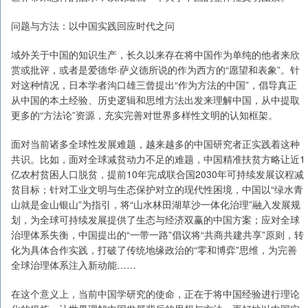
问题与方法：以中国实践回应时代之问
域外关于中国的知识生产，长久以来存在将中国作为单纯的他者来欣
赏或批评，或者是爱德华·萨义德所说的作为西方的“愿望和表象”。针
对这种情况，日本学者沟口雄三曾提出“作为方法的中国”，倡导真正
从中国的本土经验、历史逻辑和思维方法出发来理解中国，从中提取
更多的“方法论”资源，充实完善对世界多样性文明的认知框架。
面对当前诸多全球性发展难题，越来越多的中国研究者正实践着这种
共识。比如，面对全球减贫动力不足的难题，中国精准扶贫方略让近1
亿农村贫困人口脱贫，提前10年完成联合国2030年可持续发展议程减
贫目标；针对工业文明与生态保护对立的现代性困境，中国以“绿水青
山就是金山银山”为指引，将“山水林田湖草沙一体化治理”融入发展规
划，为全球可持续发展提供了生态与经济双赢的中国方案；应对全球
治理体系失衡，中国提出的“一带一路”倡议将“共商共建共享”原则，转
化为具体合作实践，打破了传统地缘政治的“零和博弈”思维，为完善
全球治理体系注入新动能……
在这个意义上，当前中国学研究的使命，正在于将中国经验进行理论