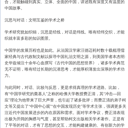
合，才能触碰到真实、立体、全面的中国，讲述既有深度又有温度的
中国故事。
沉思与对话：文明互鉴的学术之桥
学术研究犹如织锦，沉思是经线，对话是纬线。唯有经纬交织，才能
织就丰富多彩的知识图景。
中国学的发展历程也是如此。从法国汉学家汪德迈耗时数十载梳理儒
家经典与古代政制文献以探寻中国礼治文明之源，到美国学者本杰明·
史华兹倾注十余年心血撰写《古代中国的思想世界》，诸多学术典范
无不证明，唯有经过长期的沉潜思考，才能厚积薄发出深厚的学术功
力。
与此同时，对话、比较与反思，更是求得真理的学术进路。比如，
有“中国学研究的奠基人”之称的哈佛大学教授费正清，其“冲击—回
应”理论为他带来了巨大声誉，也引起了诸多批评；而费正清的弟子柯
文等又提出了“中国中心观”“在中国发现历史”等学术主张，强调更多关
注近代中国发展进步的内在原因和需求。面对学术争议，费正清表现
出极为开阔的胸襟与气度，甚至帮助柯文出版相关学术著作。正是有
了平等的对话，才有了思想的交互，才能构建健康的、有创新力的学