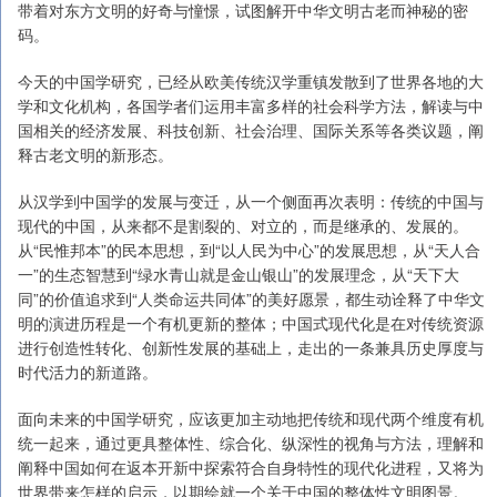
带着对东方文明的好奇与憧憬，试图解开中华文明古老而神秘的密
码。
今天的中国学研究，已经从欧美传统汉学重镇发散到了世界各地的大
学和文化机构，各国学者们运用丰富多样的社会科学方法，解读与中
国相关的经济发展、科技创新、社会治理、国际关系等各类议题，阐
释古老文明的新形态。
从汉学到中国学的发展与变迁，从一个侧面再次表明：传统的中国与
现代的中国，从来都不是割裂的、对立的，而是继承的、发展的。
从“民惟邦本”的民本思想，到“以人民为中心”的发展思想，从“天人合
一”的生态智慧到“绿水青山就是金山银山”的发展理念，从“天下大
同”的价值追求到“人类命运共同体”的美好愿景，都生动诠释了中华文
明的演进历程是一个有机更新的整体；中国式现代化是在对传统资源
进行创造性转化、创新性发展的基础上，走出的一条兼具历史厚度与
时代活力的新道路。
面向未来的中国学研究，应该更加主动地把传统和现代两个维度有机
统一起来，通过更具整体性、综合化、纵深性的视角与方法，理解和
阐释中国如何在返本开新中探索符合自身特性的现代化进程，又将为
世界带来怎样的启示，以期绘就一个关于中国的整体性文明图景。