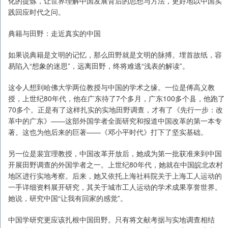
化的提炼，让世界理解中国发展背后的思想与方法，更好地以中国实
践回应时代之问。
典籍与田野：走近真实的中国
如果说典籍是文明的记忆，那么田野就是文明的脉搏。埋首故纸，容
易陷入“想象的迷思”，远离田野，终将难逃“浅表的解读”。
这令人想到哈佛大学两位教授与中国的学术之缘。一位是傅高义教
授，上世纪80年代，他在广东待了7个多月，广东100多个县，他跑了
70多个。正是有了这样扎实的实地田野调查，才有了《先行一步：改
革中的广东》——这部外国学者全面研究和报道中国改革的第一本专
著。这也为他后来的巨著——《邓小平时代》打下了坚实基础。
另一位是裴宜理教授，中国改革开放后，她成为第一批获准来到中国
开展田野调查的外国学者之一。上世纪80年代，她就在中国皖北农村
地区进行实地考察。后来，她又依托上海社科院关于上海工人运动的
一手详细资料展开研究，其关于城市工人运动的学术成果享誉世界。
她说，研究中国“让我有回家的感觉”。
中国学研究更应该扎根中国田野。只有将文献考据与实地调查相结